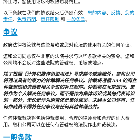
终止时，您使用论坛的权限也将终止。
以下条款在我们的协议结束后仍然有效：
您的内容
、
反馈
、
您的
责任
、
免责声明
、
责任限制
和
一般条款
。
争议
政府法律将管辖与这些条款或您对论坛的使用有关的任何争议。
您和公司同意仅在北京的法院寻求与这些条款相关的禁令。您和
公司均不会反对这些法院的管辖权、论坛或地点。
除了根据《计算机欺诈和滥用法》寻求禁令或索赔外，您和公司
将通过具有约束力的仲裁解决任何争议。仲裁将遵循 AAA 的商业
仲裁规则和消费者相关争议的补充程序。仲裁将在北京进行。您
将作为个人解决任何争议，而不是作为集体诉讼或其他代表诉讼
的一部分，无论是作为原告还是集体成员。未经本公司许可，任
何仲裁员不得将任何争议与任何其他仲裁合并。
任何仲裁裁决将包括仲裁费用、合理的律师费和合理的证人费
用。您和公司可以在任何有管辖权的法院作出仲裁裁决。
一般条款